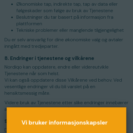
Økonomiske tap, indirekte tap, tap av data eller
følgeskader som følge av bruk av Tjenestene
Beslutninger du tar basert på informasjon fra
plattformen
Tekniske problemer eller manglende tilgjengelighet
Du er selv ansvarlig for dine økonomiske valg og avtaler
inngått med tredjeparter.
8. Endringer i tjenestene og vilkårene
Nordiqo kan oppdatere, endre eller videreutvikle
Tjenestene når som helst.
Vi kan også oppdatere disse Vilkårene ved behov. Ved
vesentlige endringer vil du bli varslet på en
hensiktsmessig måte.
Videre bruk av Tjenestene etter slike endringer innebærer
aksept av de oppdaterte Vilkårene.
9. Oppsigelse av bruk
Vi bruker informasjonskapsler
Du kan når som helst avslutte bruken av Nordiqo ved å