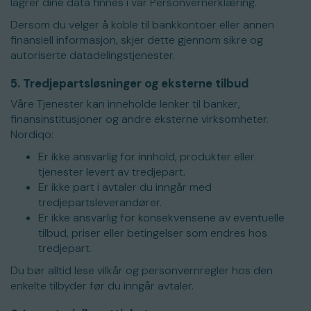
lagrer dine data finnes i vår Personvernerklæring.
Dersom du velger å koble til bankkontoer eller annen
finansiell informasjon, skjer dette gjennom sikre og
autoriserte datadelingstjenester.
5. Tredjepartsløsninger og eksterne tilbud
Våre Tjenester kan inneholde lenker til banker,
finansinstitusjoner og andre eksterne virksomheter.
Nordiqo:
Er ikke ansvarlig for innhold, produkter eller
tjenester levert av tredjepart.
Er ikke part i avtaler du inngår med
tredjepartsleverandører.
Er ikke ansvarlig for konsekvensene av eventuelle
tilbud, priser eller betingelser som endres hos
tredjepart.
Du bør alltid lese vilkår og personvernregler hos den
enkelte tilbyder før du inngår avtaler.