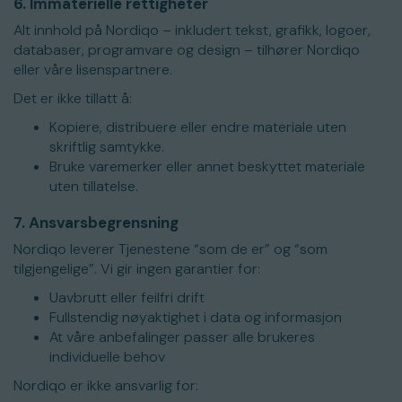
6. Immaterielle rettigheter
Alt innhold på Nordiqo – inkludert tekst, grafikk, logoer,
databaser, programvare og design – tilhører Nordiqo
eller våre lisenspartnere.
Det er ikke tillatt å:
Kopiere, distribuere eller endre materiale uten
skriftlig samtykke.
Bruke varemerker eller annet beskyttet materiale
uten tillatelse.
7. Ansvarsbegrensning
Nordiqo leverer Tjenestene “som de er” og “som
tilgjengelige”. Vi gir ingen garantier for:
Uavbrutt eller feilfri drift
Fullstendig nøyaktighet i data og informasjon
At våre anbefalinger passer alle brukeres
individuelle behov
Nordiqo er ikke ansvarlig for: