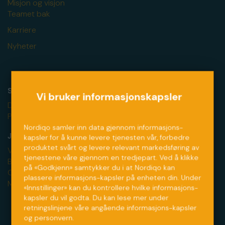
Misjon og visjon
Teamet bak
Karriere
Nyheter
Sikkerhet:
Vi bruker informasjonskapsler
Datahåndtering
Personvernerklæring
Nordiqo samler inn data gjennom informasjons-
Juridisk:
kapsler for å kunne levere tjenesten vår, forbedre
produktet svårt og levere relevant markedsføring av
Vilkår og betingelser
tjenestene våre gjennom en tredjepart. Ved å klikke
Bruksvilkår (app)
på «Godkjenn» samtykker du i at Nordiqo kan
Cookies
plassere informasjons-kapsler på enheten din. Under
Markedføringssamtykke
«Innstillinger» kan du kontrollere hvilke informasjons-
kapsler du vil godta. Du kan lese mer under
retningslinjene våre angående informasjons-kapsler
og personvern.