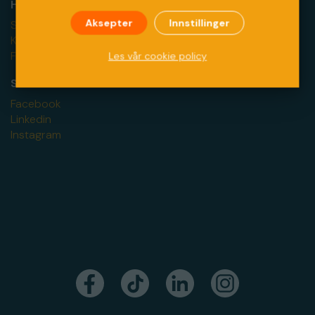
Hjelp:
Aksepter
Innstillinger
Spørgsmål og svar
Kontakt oss
Finn oss her
Les vår cookie policy
Sosiale medier:
Facebook
Linkedin
Instagram